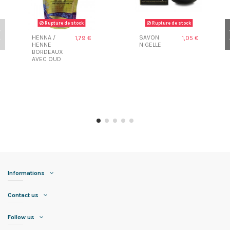
Rupture de stock
Rupture de stock
HENNA /
SAVON
1,79 €
1,05 €
HENNE
NIGELLE
BORDEAUX
AVEC OUD
Informations
Contact us
Follow us