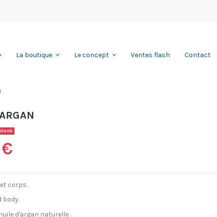
Ventes flash
Contact
La boutique
Le concept
N
 ARGAN
stock
 €
et corps .
d body.
huile d'argan naturelle .