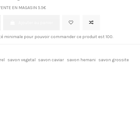
VENTE EN MAGASIN 5.5€
Ajouter au panier
té minimale pour pouvoir commander ce produit est 100.
rel
savon vegetal
savon caviar
savon hemani
savon grossite