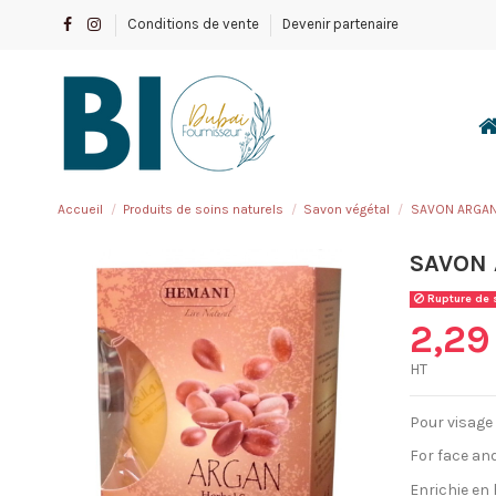
Conditions de vente
Devenir partenaire
Accueil
Produits de soins naturels
Savon végétal
SAVON ARGA
SAVON
Rupture de 
2,29
HT
Pour visage 
For face an
Enrichie en 