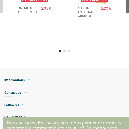
BAUME DU
SAVON
2,35 €
2,29 €
TIGRE ROUGE
EXFOLIANT
ABRICOT
Informations
Contact us
Follow us
Newsletter
Nous utilisons des cookies pour nous permettre de mieux
comprendre comment le site est utilisé. En continuant à