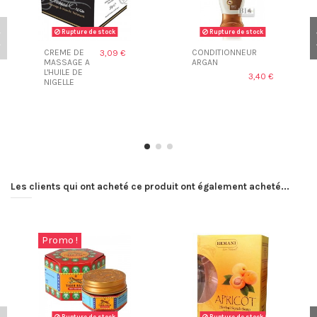
Rupture de stock
Rupture de stock
CREME DE
CONDITIONNEUR
3,09 €
MASSAGE A
ARGAN
L'HUILE DE
3,40 €
NIGELLE
Les clients qui ont acheté ce produit ont également acheté...
Promo !
Rupture de stock
Rupture de stock