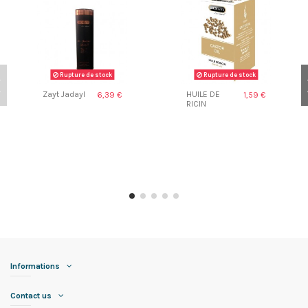
Rupture de stock
Rupture de stock
Zayt Jadayl
HUILE DE
6,39 €
1,59 €
RICIN
Informations
Contact us