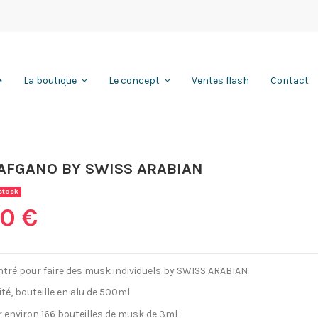
Ventes flash
Contact
La boutique
Le concept
AFGANO BY SWISS ARABIAN
stock
0 €
ntré pour faire des musk individuels by SWISS ARABIAN
ité, bouteille en alu de 500ml
r environ 166 bouteilles de musk de 3ml