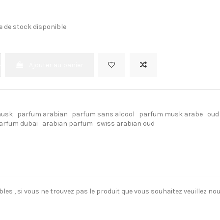
e de stock disponible
Ajouter au panier
musk
parfum arabian
parfum sans alcool
parfum musk arabe
oud
parfum dubai
arabian parfum
swiss arabian oud
es , si vous ne trouvez pas le produit que vous souhaitez veuillez n