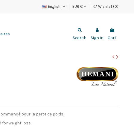
English
EUR €
Wishlist (
0
)
aires
Search
Sign in
Cart
commandé pour la perte de poids.
for weight loss.