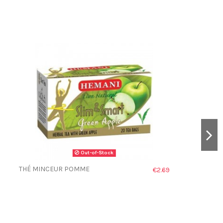
Out-of-Stock
THÉ MINCEUR POMME
€2.69