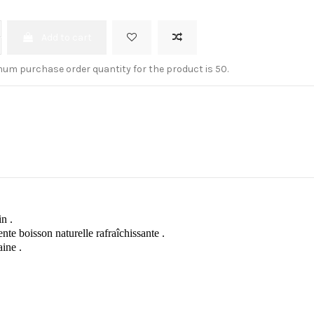
Add to cart
um purchase order quantity for the product is 50.
n .
nte boisson naturelle rafraîchissante .
aine .