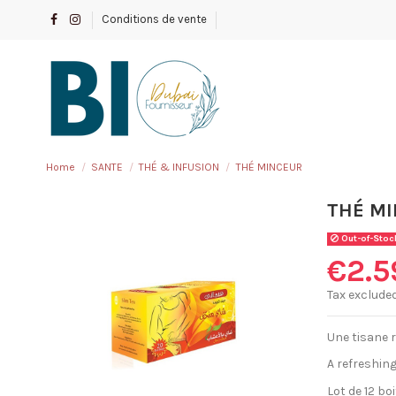
Conditions de vente
Home
SANTE
THÉ & INFUSION
THÉ MINCEUR
THÉ M
Out-of-Stoc
€2.5
Tax exclude
Une tisane 
A refreshin
Lot de 12 bo