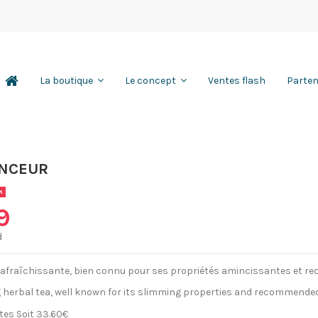
Ventes flash
Parten
La boutique
Le concept
INCEUR
k
9
d
rafraîchissante, bien connu pour ses propriétés amincissantes et re
g herbal tea, well known for its slimming properties and recommended 
ites Soit 33.60€