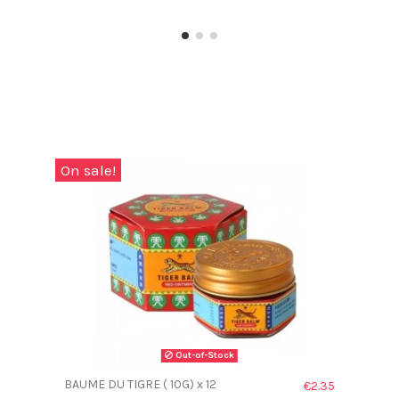
On sale!
Out-of-Stock
BAUME DU TIGRE ( 10G) x 12
€2.35