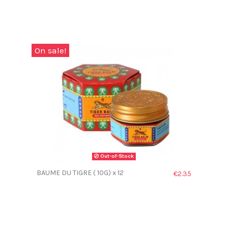
On sale!
Out-of-Stock
BAUME DU TIGRE ( 10G) x 12
€2.35